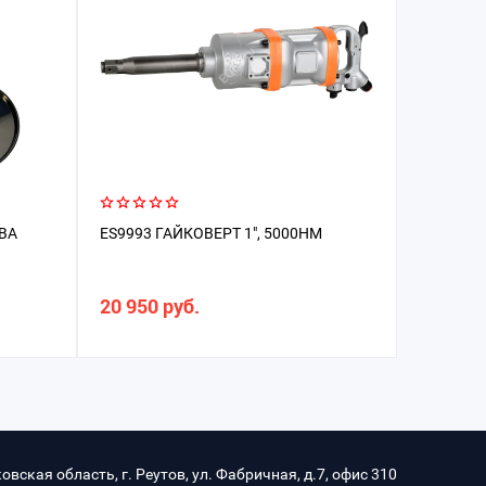
ВА
ES9993 ГАЙКОВЕРТ 1", 5000НМ
КОМПЛЕК
ШИНОМО
АВТОМАТ
БАЛАНС
20 950 руб.
от 285 
АВТОМА
овская область, г. Реутов, ул. Фабричная, д.7, офис 310