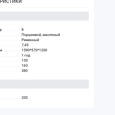
ЕРИСТИКИ
р
8
Поршневой, масляный
Ременный
7,45
мм
1590*570*1200
1 год
130
163
380
200