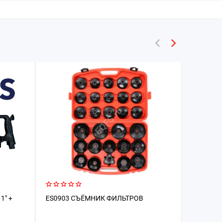
1" +
ES0903 СЪЁМНИК ФИЛЬТРОВ
ES0806 
ГИДРАВЛ