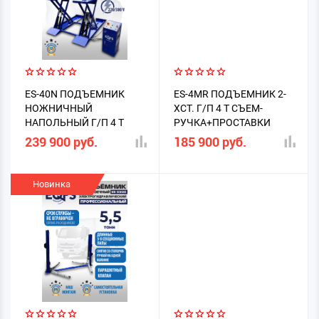
ES-40N ПОДЪЕМНИК
ES-4MR ПОДЪЕМНИК 2-
НОЖНИЧНЫЙ
ХСТ. Г/П 4 Т СЪЕМ-
НАПОЛЬНЫЙ Г/П 4 Т
РУЧКА+ПРОСТАВКИ
(2025)
239 900 руб.
185 900 руб.
Новинка